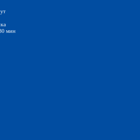
нут
нка
30 мин