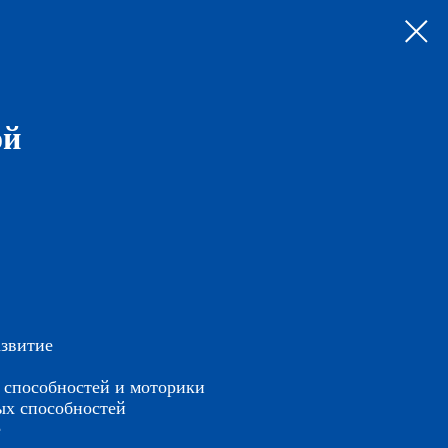
ой
азвитие
 способностей и моторики
ых способностей
е